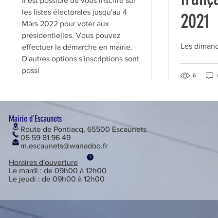
Il est possible de vous inscrire sur
les listes électorales jusqu'au 4
2021
Mars 2022 pour voter aux
présidentielles. Vous pouvez
Les dimanc
effectuer la démarche en mairie.
D'autres options s'inscriptions sont
possi
6
Vous n'aimez plus ce post
5
0
Mairie d'Escaunets
Route de Pontiacq, 65500 Escaunets
05 59 81 96 49
m.escaunets@wanadoo.fr
Horaires d'ouverture
Le mardi : de 09h00 à 12h00
Le jeudi : de 09h00 à 12h00