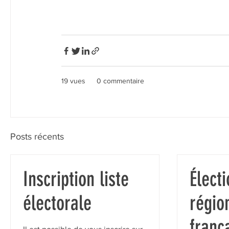
19 vues
0 commentaire
Posts récents
Inscription liste
Élect
électorale
régio
franç