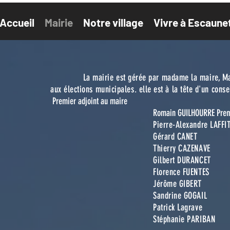
Accueil
Mairie
Notre village
Vivre à Escaune
La mairie est gérée par madame la maire, Magali C
aux
élections municipales
. elle est
à la tête d'un cons
Premier adjoint au maire
Romain GUILHOURRE Prem
Pierre-Alexandre LAFFI
Gérard CANET
Thierry CAZENAVE
Gilbert DURANCET
Florence FUENTES
Jérôme GIBERT
Sandrine GOGAIL
Patrick Lagrave
Stéphanie PARIBAN