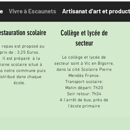
ge
Vivre à Escaunets
Artisanat d'art et product
stauration scolaire
Collège et lycée de
secteur
 repas est proposé au
prix de : 3,25 Euros.
Le collège et lycée de
Il est préparé à la
secteur sont à Vic en Bigorre,
isine scolaire situé à
dans la cité Scolaire Pierre
ns notre com
mune puis
Mendès France.
istribué dans chaque
Transport scolaire:
école.
Matin départ: 7h20
Soir retour: 7h34
A l'arrêt de bus, près de
l'école primaire